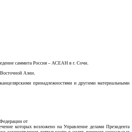
едение саммита Россия – АСЕАН в г. Сочи.
-Восточной Азии.
, канцелярскими принадлежностями и другими материальными
 Федерации от
печение которых возложено на Управление делами Президента
же осуществления деятельности в целях решения социальных