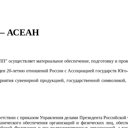
я – АСЕАН
" осуществляет материальное обеспечение, подготовку и пров
вящен 20-летию отношений России с Ассоциацией государств Юго
риятия сувенирной продукцией, государственной символикой
тствии с приказом Управления делами Президента Российской
ехнического обеспечения организаций и физических лиц, обес
ийской Федерации и его подведомственных организаций, а так