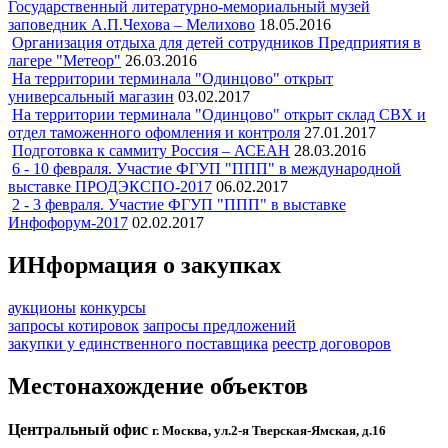
Государственный литературно-мемориальный музей
заповедник А.П.Чехова – Мелихово
18.05.2016
Организация отдыха для детей сотрудников Предприятия в
лагере "Метеор"
26.03.2016
На территории терминала "Одинцово" открыт
универсальный магазин
03.02.2017
На территории терминала "Одинцово" открыт склад СВХ и
отдел таможенного офомления и контроля
27.01.2017
Подготовка к саммиту Россия – АСЕАН
28.03.2016
6 - 10 февраля. Участие ФГУП "ППП" в международной
выставке ПРОДЭКСПО-2017
06.02.2017
2 - 3 февраля. Участие ФГУП "ППП" в выставке
Инфофорум-2017
02.02.2017
ИНформация о закупках
аукционы
конкурсы
запросы котировок
запросы предложений
закупки у единственного поставщика
реестр договоров
Местонахождение объектов
Центральный офис
г. Москва, ул.2-я Тверская-Ямская, д.16