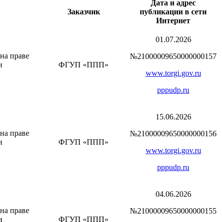
Дата и адрес
Заказчик
публикации в сети
Интернет
01.07.2026
на праве
№21000009650000000157
и
ФГУП «ППП»
www.torgi.gov.ru
pppudp.ru
15.06.2026
на праве
№21000009650000000156
и
ФГУП «ППП»
www.torgi.gov.ru
pppudp.ru
04.06.2026
на праве
№21000009650000000155
и
ФГУП «ППП»