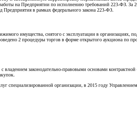
ю работы на Предприятии по исполнению требований 223-ФЗ. За 
жд Предприятия в рамках федерального закона 223-ФЗ.
движимого имущества, снятого с эксплуатации в организациях, 
роведено 2 процедуры торгов в форме открытого аукциона по пр
и с владением законодательно-правовыми основами контрактной
акупок.
услуг специализированной организации, в 2015 году Управление