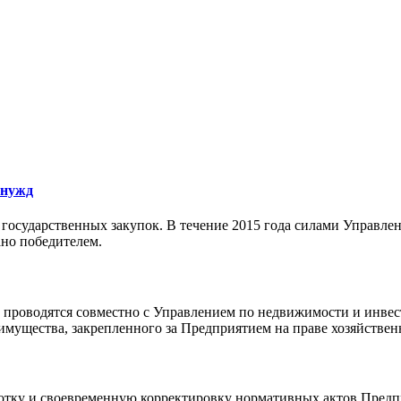
 нужд
 государственных закупок. В течение 2015 года силами Управле
ано победителем.
проводятся совместно с Управлением по недвижимости и инвест
имущества, закрепленного за Предприятием на праве хозяйствен
ботку и своевременную корректировку нормативных актов Предп