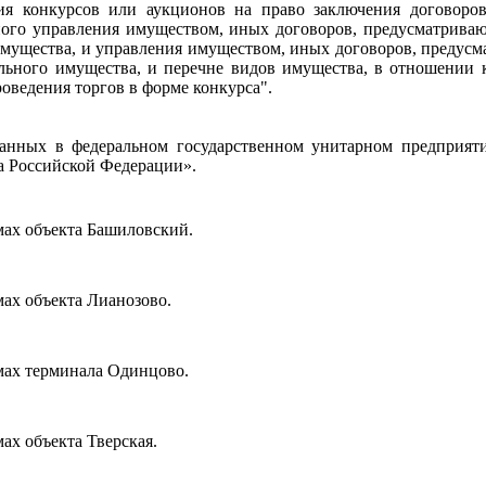
 конкурсов или аукционов на право заключения договоров
ьного управления имуществом, иных договоров, предусматрива
мущества, и управления имуществом, иных договоров, предус
льного имущества, и перечне видов имущества, в отношении 
оведения торгов в форме конкурса".
анных в федеральном государственном унитарном предприят
а Российской Федерации».
ах объекта Башиловский.
ах объекта Лианозово.
мах терминала Одинцово.
х объекта Тверская.