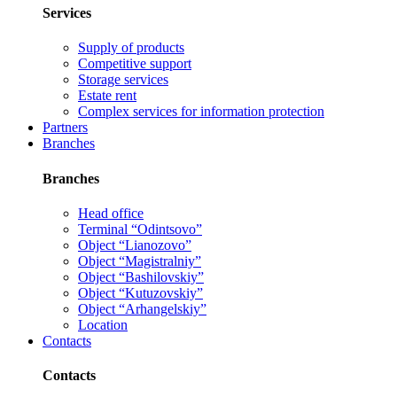
Services
Supply of products
Competitive support
Storage services
Estate rent
Complex services for information protection
Partners
Branches
Branches
Head office
Terminal “Odintsovo”
Object “Lianozovo”
Object “Magistralniy”
Object “Bashilovskiy”
Object “Kutuzovskiy”
Object “Arhangelskiy”
Location
Contacts
Contacts