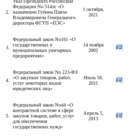
Указ Президента Российской
Федерации No 514лс «О
1 октября,
2.
назначении Губина Павла
2021
Владимировича Генерального
директора ФГУП «ПЭС»
Федеральный закон No161 «О
государственных и
14 ноября
3.
муниципальных унитарных
2002
предприятиях»
Федеральный закон No 223-ФЗ
«О закупках товаров, работ,
Июль 18,
4.
услуг некоторых видов
2011
юридических лиц»
Федеральный закон No44 «О
контрактной системе в сфере
Апрель 5,
5.
закупок товаров, работ, услуг
2013
для обеспечения
государственных нужд»