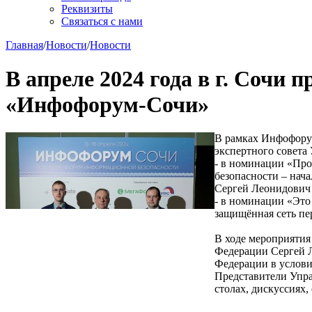
Реквизиты
Связаться с нами
Главная
/
Новости
/
Новости
В апреле 2024 года в г. Соч
«Инфофорум-Сочи»
В рамках Инфофорум
экспертного совета
- в номинации «Пр
безопасности – на
Сергей Леонидович
- в номинации «Это
защищённая сеть пе
В ходе мероприяти
Федерации Сергей 
Федерации в услови
Представители Упра
столах, дискуссиях