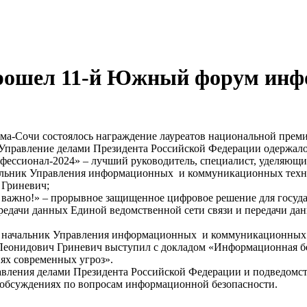
и прошел 11-й Южный форум ин
а-Сочи состоялось награждение лауреатов национальной преми
 Управление делами Президента Российской Федерации одержал
офессионал-2024» – лучший руководитель, специалист, уделяю
чальник Управления информационных и коммуникационных техн
 Гриневич;
 важно!» – прорывное защищенное цифровое решение для госуда
редачи данных Единой ведомственной сети связи и передачи да
я начальник Управления информационных и коммуникационных 
Леонидович Гриневич выступил с докладом «Информационная бе
ях современных угроз».
вления делами Президента Российской Федерации и подведомст
, обсуждениях по вопросам информационной безопасности.