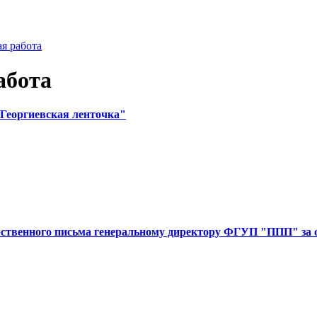
я работа
абота
Георгиевская ленточка"
рственного письма генеральному директору ФГУП "ППП" за