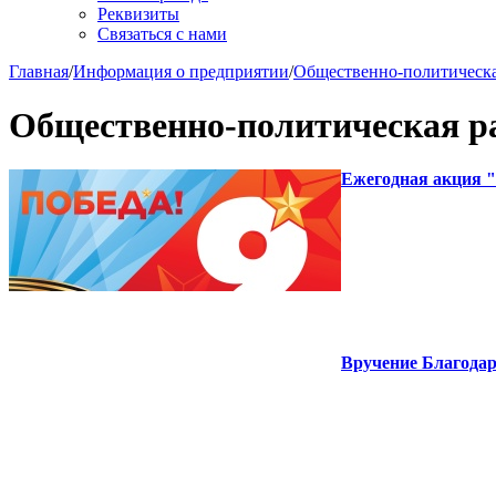
Реквизиты
Связаться с нами
Главная
/
Информация о предприятии
/
Общественно-политическа
Общественно-политическая р
Ежегодная акция "
Вручение Благода